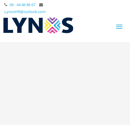
06 - 44 46 86 67
LynosHR@outlook.com
Toggl
naviga