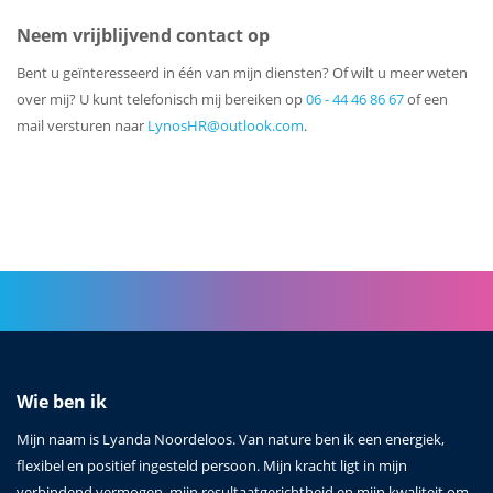
Neem vrijblijvend contact op
Bent u geïnteresseerd in één van mijn diensten? Of wilt u meer weten
over mij? U kunt telefonisch mij bereiken op
06 - 44 46 86 67
of een
mail versturen naar
LynosHR@outlook.com
.
Wie ben ik
Mijn naam is Lyanda Noordeloos. Van nature ben ik een energiek,
flexibel en positief ingesteld persoon. Mijn kracht ligt in mijn
verbindend vermogen, mijn resultaatgerichtheid en mijn kwaliteit om